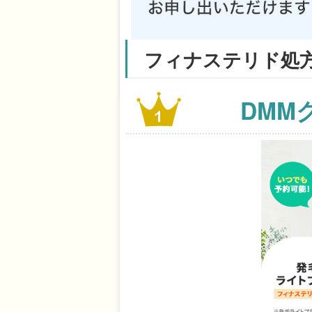
フィナステリド処
DMM