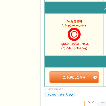
7ヶ月分無料
\
/
キャンペーン中
1,550
円(税込)～/月※5
（ミノキシジル5.0㎎）
ご予約はこちら
※1 年末年始除く
※2 診療時間は、土日祝日をはじめ日によって異な
その他の注釈を見る
生
※5 12か月プランのキャンペーン適用価格。クー
64,324円、別途送料550円。処方されなかった場合
※7 12ヶ月ごと定期配送の場合 / 公的医療保険適用外（
26,615円、別途送料550円。処方されなかった場合