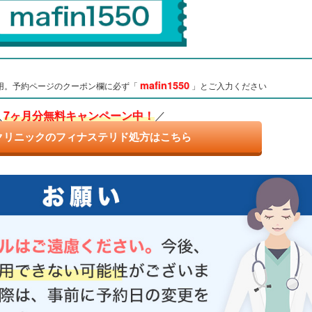
mafin1550
用。予約ページのクーポン欄に必ず「
」とご入力ください
＼
7ヶ月分無料キャンペーン中！
／
クリニックのフィナステリド処方はこちら