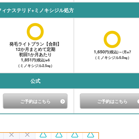
フィナステリド+ミノキシジル処方
発毛ライトプラン【合剤】
12か月まとめて定期
1,650
円(税込)～/月※7
初回1か月あたり
（ミノキシジル5.0㎎）
1,851
円(税込)※6
（ミノキシジル2.5㎎）
公式
ご予約はこちら
ご予約はこちら
る場合がございます
※3 予約可能時間は24時間
※4 お薬の処方がない場合は診察料1,650円（
ポンコードを入力した場合。お一人様1回限り有効
※6 お薬代は初回総額22,212円、2回目以
は診察料1,650円がかかります。決済ページのクーポン欄に必ず「AGA2024C」とご記入くだ
総額19,800円、別途配送料1,100円（税込）/1回）
※8 お薬代は初回総額12,584円、2回
は診察料1,650円がかかります。 決済ページのクーポン欄に必ず「YOBO2024C」とご記入く