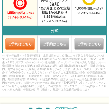
【合剤】
12か月まとめて定期
1,650
円(税込)～/月※7
初回1か月あたり
1,550
円(税込)～/月※5
（ミノキシジル5.0㎎）
1,851
円(税込)※6
（ミノキシジル5.0㎎）
（ミノキシジル2.5㎎）
公式
ご予約はこちら
ご予約はこちら
ご予約はこちら
※1 年末年始除く
※2 診療時間は、土日祝日をはじめ日によって異なる場合がございま
す
※3 予約可能時間は24時間
※4 お薬の処方がない場合は診察料1,650円（税込）が発
生
※5 12か月プランのキャンペーン適用価格。クーポンコードを入力した場合。お一人
様1回限り有効
※6 お薬代は初回総額22,212円、2回目以降総額64,324円、別途送料550
円。処方されなかった場合は診察料1,650円がかかります。決済ページのクーポン欄に
必ず「AGA2024C」とご記入ください
※7 12ヶ月ごと定期配送の場合 / 公的医療保険適
用外（総額19,800円、別途配送料1,100円（税込）/1回）
※8 お薬代は初回総額71,760
円、2回目以降総額112,936円、別途送料550円。処方されなかった場合は診察料1,650
円がかかります。決済ページのクーポン欄に必ず「EXPOWER12G」とご記入ください
※9 12ヶ月ごと定期配送の1ヶ月あたりの目安価格。デュタステリド0.5mg内服＋ミノキ
シジル5mg内服：年額52,621円（税込）。配送料は別途費用が発生します