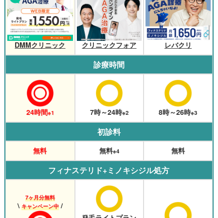
レバクリ
クリニックフォア
DMMクリニック
診療時間
24時間
7時～24時
8時～26時
※1
※2
※3
初診料
無料
無料
無料
※4
フィナステリド+ミノキシジル処方
7ヶ月分無料
\
/
キャンペーン中
発毛ライトプラン